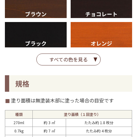
すべての色を見る
規格
塗り面積は無塗装木部に塗った場合の目安です
種類
塗り面積（１回塗り）
270ml
約 3 ㎡
たたみ約 1.8 枚分
0.7kg
約 7 ㎡
たたみ約 4 枚分