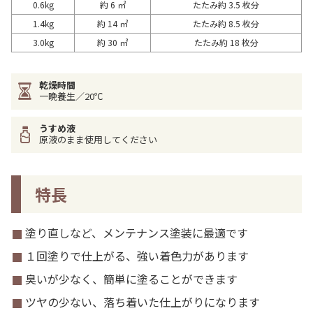
0.6kg
約 6 ㎡
たたみ約 3.5 枚分
1.4kg
約 14 ㎡
たたみ約 8.5 枚分
3.0kg
約 30 ㎡
たたみ約 18 枚分
乾燥時間
一晩養生／20℃
うすめ液
原液のまま使用してください
特長
塗り直しなど、メンテナンス塗装に最適です
１回塗りで仕上がる、強い着色力があります
臭いが少なく、簡単に塗ることができます
ツヤの少ない、落ち着いた仕上がりになります