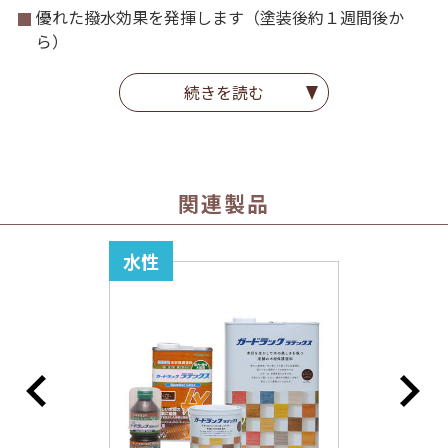
優れた撥水効果を発揮します（塗装後約１週間後か
ら）
黒く変色してしまった古材でも、１回塗りで鮮やかな
続きを読む
色になります
プロが使っている塗料を、ご家庭でも使いやすい容量
にしました
基本的に、塗料はうすめずに使ってください。うすめ
関連製品
る場合は水を加えてください（塗料の効果は低下しま
す）
水性
使ったハケは、水を使って洗えます。石けんや中性洗
剤を使うと、よりきれいに洗うことができます
ご注意点
浴室など、高湿度の環境で使うものには使用しないで
ください