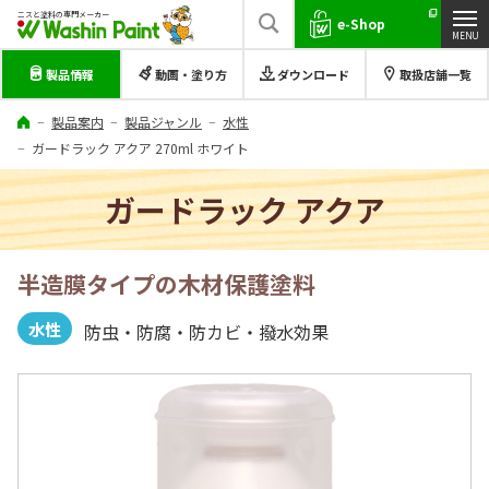
ニスと塗料の専門メーカー
e-Shop
製品情報
動画・塗り方
ダウンロード
取扱店舗一覧
製品案内
製品ジャンル
水性
ガードラック アクア 270ml ホワイト
ガードラック アクア
半造膜タイプの木材保護塗料
水性
防虫・防腐・防カビ・撥水効果