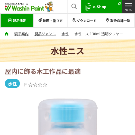
ニスと塗料の専門メーカー
e-Shop
製品情報
動画・塗り方
ダウンロード
取扱店舗一覧
製品案内
製品ジャンル
水性
水性ニス 130ml 透明クリヤー
水性ニス
屋内に飾る木工作品に最適
水性
Ｆ☆☆☆☆