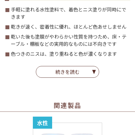
手軽に塗れる水性塗料で、着色とニス塗りが同時にで
きます
乾きが速く、密着性に優れ、ほとんど色あせしません
乾いた後も塗膜がやわらかい性質を持つため、床・テ
ーブル・棚板などの実用的なものには不向きです
色つきのニスは、塗り重ねると色が濃くなります
同じ製品同士であれば、混ぜて色を作ったり、塗り重
ねることができます
続きを読む
うすい色を作りたいときは、透明クリヤーでうすめて
ください
関連製品
ホルムアルデヒド放散等級 ： Ｆ☆☆☆☆
水性アクリル系エマルション塗料
水性
食品衛生法