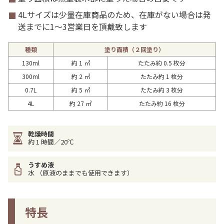
4Lサイズは少量在庫商品のため、在庫がない場合は発
送までに1～3営業日を頂戴致します
種類
塗り面積（２回塗り）
130ml
約 1 ㎡
たたみ約 0.5 枚分
300ml
約 2 ㎡
たたみ約 1 枚分
0.7L
約 5 ㎡
たたみ約 3 枚分
4L
約 27 ㎡
たたみ約 16 枚分
乾燥時間
約 1 時間／20℃
うすめ液
水 （原液のままでも使用できます）
特長