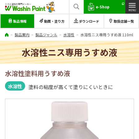
ニスと塗料の専門メーカー
e-Shop
製品情報
動画・塗り方
ダウンロード
取扱店舗一覧
製品案内
製品ジャンル
水溶性
水溶性ニス専用うすめ液 110ml
水溶性ニス専用うすめ液
水溶性塗料用うすめ液
水溶性
塗料の粘度が高くて塗りにくいときに