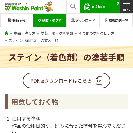
ニスと塗料の専門メーカー
e-Shop
製品情報
動画・塗り方
ダウンロード
取扱店舗一覧
動画・塗り方
塗装手順・塗料情報
その他の塗料の使い方
ステイン（着色剤）の塗装手順
ステイン（着色剤）の塗装手順
PDF版ダウンロードはこちら
用意しておく物
使用する塗料
作品の使用目的や、好みに合った塗料を選んでくださ
い