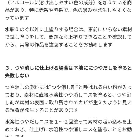
（アルコールに溶け出しやすい色の成分）を加えている商
品があり、特に赤系や紫系で、色の滲みが発生しやすくな
っています
水彩えのぐ以外に上塗りする場合は、事前にいらない素材
で試し塗りをして、問題なく上塗りできることを確認して
から、実際の作品を塗装することをお勧めします
３．つや消しに仕上げる場合は下地ににつやだしを塗ると
失敗しない
つや消しの塗料には“つや消し剤”と呼ばれる白い粉が入っ
ており、素材に直接水溶性つや消しニスを塗ると、つや消
し剤が素材の表面に取り残されてカビが生えたように見え
る現象が発生することがあります
水溶性つやだしニスを１～２回塗って素材の吸い込みを止
めておき、仕上げに水溶性つや消しニスを塗ることをお勧
めします